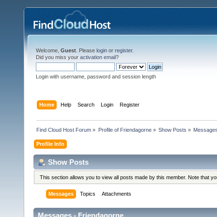
Welcome,
Guest
. Please
login
or
register
.
Did you miss your
activation email
?
Login with username, password and session length
Home
Help
Search
Login
Register
Find Cloud Host Forum
»
Profile of Friendagorne
»
Show Posts
»
Message
Profile Info
Show Posts
This section allows you to view all posts made by this member. Note that y
Messages
Topics
Attachments
Messages - Friendagorne