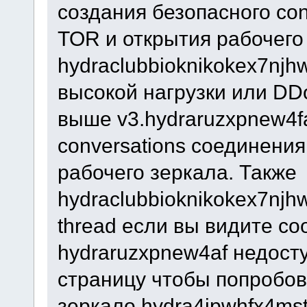
создания безопасного con
TOR и открытия рабочего
hydraclubbioknikokex7njh
высокой нагрузки или DD
выше v3.hydraruzxpnew4f
conversations соединения
рабочего зеркала. Также
hydraclubbioknikokex7njh
thread если вы видите со
hydraruzxpnew4af недост
страницу чтобы попробов
зеркало hydra4jpwhfx4ms