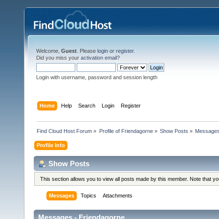
Welcome,
Guest
. Please
login
or
register
.
Did you miss your
activation email
?
Login with username, password and session length
Home
Help
Search
Login
Register
Find Cloud Host Forum
»
Profile of Friendagorne
»
Show Posts
»
Message
Profile Info
Show Posts
This section allows you to view all posts made by this member. Note that y
Messages
Topics
Attachments
Messages - Friendagorne