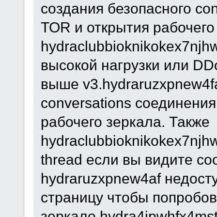
создания безопасного con
TOR и открытия рабочего
hydraclubbioknikokex7njh
высокой нагрузки или DD
выше v3.hydraruzxpnew4f
conversations соединения
рабочего зеркала. Также
hydraclubbioknikokex7njh
thread если вы видите со
hydraruzxpnew4af недост
страницу чтобы попробов
зеркало hydra4jpwhfx4ms